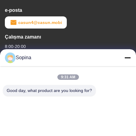
e-posta
casun4@casun.mobi
Çalışma zamanı
8:00-20:00
Sopina
Adresimiz
Şirket Adresi
9:31 AM
NO.61 Pingxi Endüstri Bölgesi, Huashan Şehri, Huadu Bölgesi,
Guangzhou, 510880,Çin
Good day, what product are you looking for?
Fabrika adresi
NO.61 Pingxi Endüstri Bölgesi, Huashan Şehri, Huadu Bölgesi,
Guangzhou, 510880,Çin
tel
86-13539447986