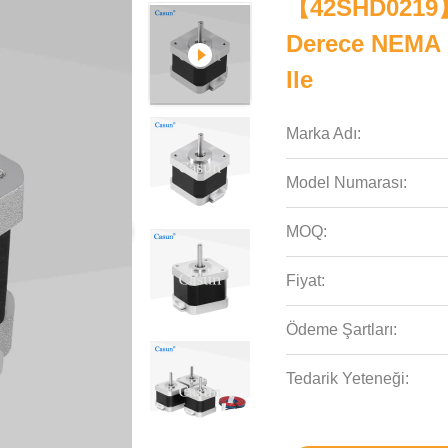
【42SHD0219】4
Derece NEMA 
Ile
Marka Adı:
Model Numarası:
MOQ:
Fiyat:
Ödeme Şartları:
Tedarik Yeteneği: