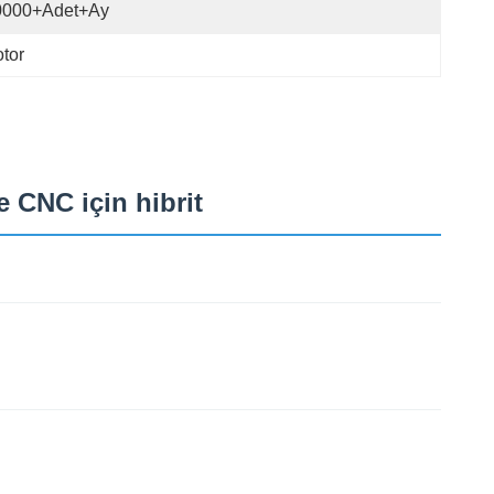
0000+Adet+Ay
tor
CNC için hibrit