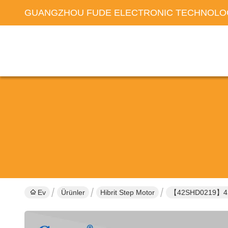
GUANGZHOU FUDE ELECTRONIC TECHNOLOG
Ev
Ürünler
Hibrit Step Motor
【42SHD0219】42*4