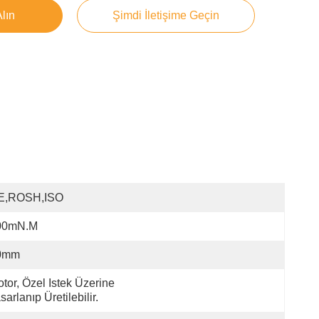
Alın
Şimdi İletişime Geçin
E,ROSH,ISO
00mN.m
0mm
tor, Özel Istek Üzerine 
sarlanıp Üretilebilir.