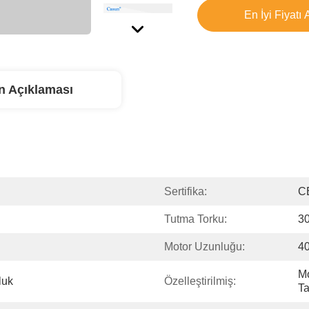
En İyi Fiyatı 
n Açıklaması
Sertifika:
C
Tutma Torku:
3
Motor Uzunluğu:
4
Mo
luk
Özelleştirilmiş:
Ta