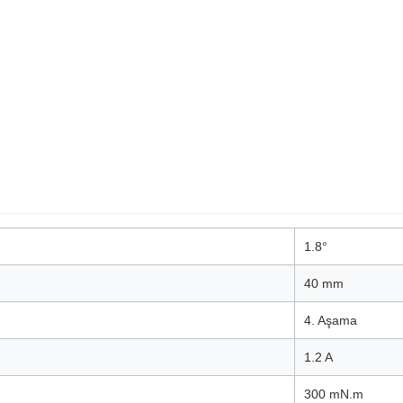
1.8°
40 mm
4. Aşama
1.2 A
300 mN.m