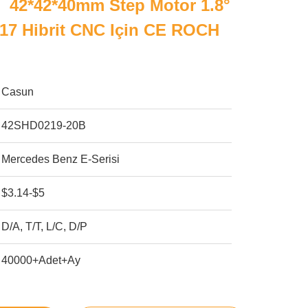
2*42*40mm Step Motor 1.8°
17 Hibrit CNC Için CE ROCH
Casun
42SHD0219-20B
Mercedes Benz E-Serisi
$3.14-$5
D/A, T/T, L/C, D/P
40000+Adet+Ay