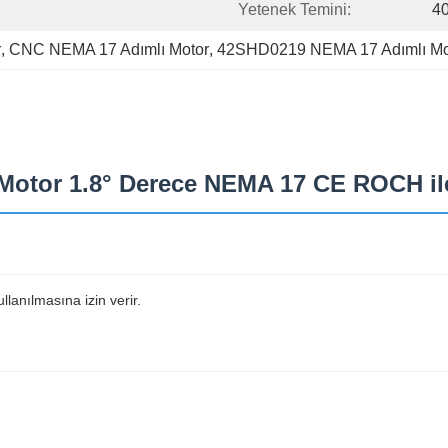
Yetenek Temini:
4
r
, 
CNC NEMA 17 Adımlı Motor
, 
42SHD0219 NEMA 17 Adımlı Mo
tor 1.8° Derece NEMA 17 CE ROCH ile 
llanılmasına izin verir.