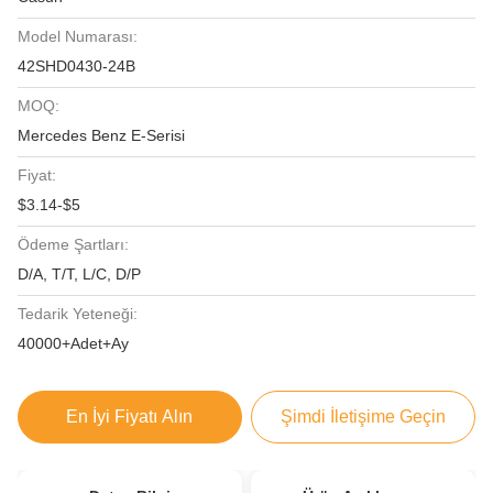
Model Numarası:
42SHD0430-24B
MOQ:
Mercedes Benz E-Serisi
Fiyat:
$3.14-$5
Ödeme Şartları:
D/A, T/T, L/C, D/P
Tedarik Yeteneği:
40000+Adet+Ay
En İyi Fiyatı Alın
Şimdi İletişime Geçin