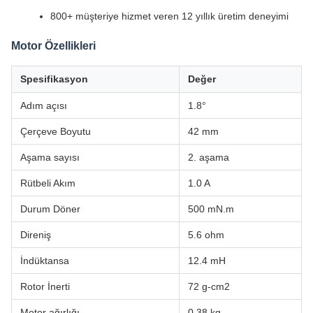
800+ müşteriye hizmet veren 12 yıllık üretim deneyimi
Motor Özellikleri
Spesifikasyon
Değer
Adım açısı
1.8°
Çerçeve Boyutu
42 mm
Aşama sayısı
2. aşama
Rütbeli Akım
1.0 A
Durum Döner
500 mN.m
Direniş
5.6 ohm
İndüktansa
12.4 mH
Rotor İnerti
72 g-cm2
Motor ağırlığı
0.38 kg