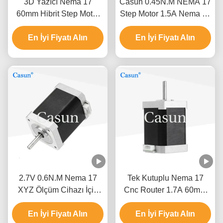
3D Yazıcı Nema 17
Casun 0.45N.M NEMA 17
60mm Hibrit Step Motor
Step Motor 1.5A Nema 17
0.5A 0.78N.M 2 Faz
48mm 2 Faz 1.8 Derece
En İyi Fiyatı Alın
En İyi Fiyatı Alın
2.7V 0.6N.M Nema 17
Tek Kutuplu Nema 17
XYZ Ölçüm Cihazı İçin
Cnc Router 1.7A 60mm
Step Motor
3018 Cnc Step Motor
En İyi Fiyatı Alın
En İyi Fiyatı Alın