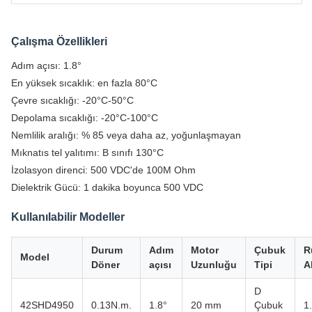
Çalışma Özellikleri
Adım açısı: 1.8°
En yüksek sıcaklık: en fazla 80°C
Çevre sıcaklığı: -20°C-50°C
Depolama sıcaklığı: -20°C-100°C
Nemlilik aralığı: % 85 veya daha az, yoğunlaşmayan
Mıknatıs tel yalıtımı: B sınıfı 130°C
İzolasyon direnci: 500 VDC'de 100M Ohm
Dielektrik Gücü: 1 dakika boyunca 500 VDC
Kullanılabilir Modeller
Durum
Adım
Motor
Çubuk
R
Model
Döner
açısı
Uzunluğu
Tipi
A
D
42SHD4950
0.13N.m.
1.8°
20 mm
Çubuk
1