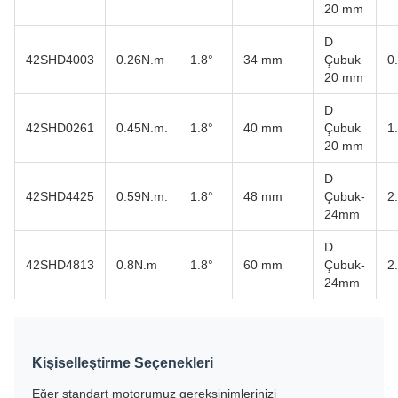
20 mm
D
42SHD4003
0.26N.m
1.8°
34 mm
Çubuk
0
20 mm
D
42SHD0261
0.45N.m.
1.8°
40 mm
Çubuk
1
20 mm
D
42SHD4425
0.59N.m.
1.8°
48 mm
Çubuk-
2
24mm
D
42SHD4813
0.8N.m
1.8°
60 mm
Çubuk-
2
24mm
Kişiselleştirme Seçenekleri
Eğer standart motorumuz gereksinimlerinizi