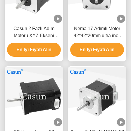
Casun 2 Fazlı Adım
Nema 17 Adımlı Motor
Motoru XYZ Ekseni
42*42*20mm ultra ince
NEMA17 0.52Nm
vücut 1.0A 130mN.m
En İyi Fiyatı Alın
Tıbbi ekipman için
En İyi Fiyatı Alın