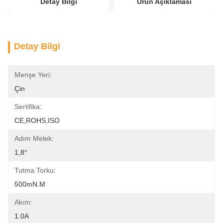
Detay Bilgi
Ürün Açıklaması
Detay Bilgi
Menşe Yeri:
Çin
Sertifika:
CE,ROHS,ISO
Adım Melek:
1,8°
Tutma Torku:
500mN.m
Akım:
1.0A