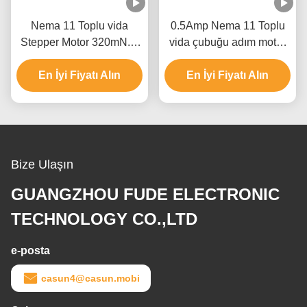
Nema 11 Toplu vida
0.5Amp Nema 11 Toplu
Stepper Motor 320mN.M
vida çubuğu adım motor
CNC için Toplu vida
32mN.M doğrusal adım
doğrusal stepper motor
En İyi Fiyatı Alın
En İyi Fiyatı Alın
motor
Bize Ulaşın
GUANGZHOU FUDE ELECTRONIC
TECHNOLOGY CO.,LTD
e-posta
casun4@casun.mobi