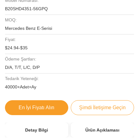
Model Numarası:
B20SHD4351-56GPQ
MOQ:
Mercedes Benz E-Serisi
Fiyat:
$24.94-$35
Ödeme Şartları:
D/A, T/T, L/C, D/P
Tedarik Yeteneği:
40000+Adet+Ay
En İyi Fiyatı Alın
Şimdi İletişime Geçin
Detay Bilgi
Ürün Açıklaması