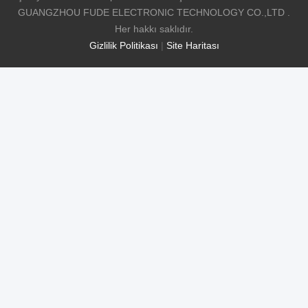
GUANGZHOU FUDE ELECTRONIC TECHNOLOGY CO.,LTD .
Her hakkı saklıdır.
Gizlilik Politikası
|
Site Haritası