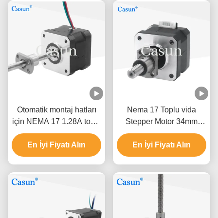
Otomatik montaj hatları
Nema 17 Toplu vida
için NEMA 17 1.28A toplu
Stepper Motor 34mm
vidalı adım motoru
bady 0.32Nm CNC 3D
En İyi Fiyatı Alın
yazıcı için 4 kurşun
En İyi Fiyatı Alın