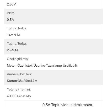
2.55V
Akım:
0,5A
Tutma Torku:
14mN.m
Tutma Torku:
2mN.m
Özelleştirilmiş:
Motor, Özel Istek Üzerine Tasarlanıp Üretilebilir.
Ambalaj Bilgileri:
Karton:38x29xc14m
Yetenek Temini:
40000+Adet+Ay
0.5A Toplu vidalı adımlı motor
, 