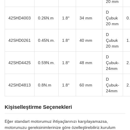
20 mm
D
42SHD4003
0.26N.m
1.8°
34 mm
Çubuk
0
20 mm
D
42SHD0261
0.45N.m.
1.8°
40 mm
Çubuk
1
20 mm
D
42SHD4425
0.59N.m.
1.8°
48 mm
Çubuk-
2
24mm
D
42SHD4813
0.8N.m
1.8°
60 mm
Çubuk-
2
24mm
Kişiselleştirme Seçenekleri
Eğer standart motorumuz ihtiyaçlarınızı karşılayamazsa,
motorunuzu gereksinimlerinize göre özelleştirebiliriz.kurulum