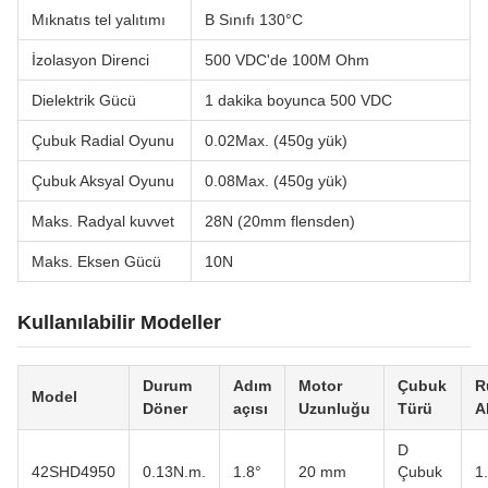
Mıknatıs tel yalıtımı
B Sınıfı 130°C
İzolasyon Direnci
500 VDC'de 100M Ohm
Dielektrik Gücü
1 dakika boyunca 500 VDC
Çubuk Radial Oyunu
0.02Max. (450g yük)
Çubuk Aksyal Oyunu
0.08Max. (450g yük)
Maks. Radyal kuvvet
28N (20mm flensden)
Maks. Eksen Gücü
10N
Kullanılabilir Modeller
Durum
Adım
Motor
Çubuk
R
Model
Döner
açısı
Uzunluğu
Türü
A
D
42SHD4950
0.13N.m.
1.8°
20 mm
Çubuk
1