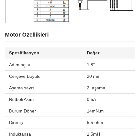
Motor Özellikleri
Spesifikasyon
Değer
Adım açısı
1.8°
Çerçeve Boyutu
20 mm
Aşama sayısı
2. aşama
Rütbeli Akım
0.5A
Durum Döner
14mN.m
Direniş
5.5 ohm
İndüktansa
1.5mH