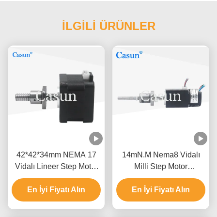
İLGİLİ ÜRÜNLER
42*42*34mm NEMA 17
14mN.M Nema8 Vidalı
Vidalı Lineer Step Motor
Milli Step Motor
2.52V 1.68A
L200/250/300MM Motor
En İyi Fiyatı Alın
En İyi Fiyatı Alın