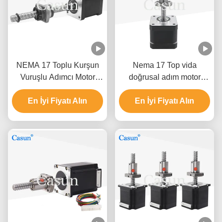
NEMA 17 Toplu Kurşun
Nema 17 Top vida
Vuruşlu Adımcı Motor
doğrusal adım motor
570mN.M Otomasyon
450mN.M SFK0802 CNC
Endüstrisi için Adımcı
En İyi Fiyatı Alın
En İyi Fiyatı Alın
için adım motor
Motor