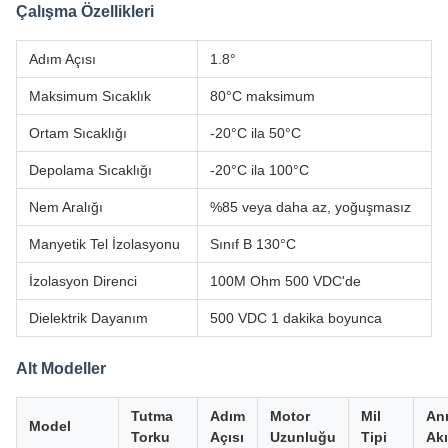
Çalışma Özellikleri
Adım Açısı
1.8°
Maksimum Sıcaklık
80°C maksimum
Ortam Sıcaklığı
-20°C ila 50°C
Depolama Sıcaklığı
-20°C ila 100°C
Nem Aralığı
%85 veya daha az, yoğuşmasız
Manyetik Tel İzolasyonu
Sınıf B 130°C
İzolasyon Direnci
100M Ohm 500 VDC'de
Dielektrik Dayanım
500 VDC 1 dakika boyunca
Alt Modeller
Tutma
Adım
Motor
Mil
An
Model
Torku
Açısı
Uzunluğu
Tipi
Ak