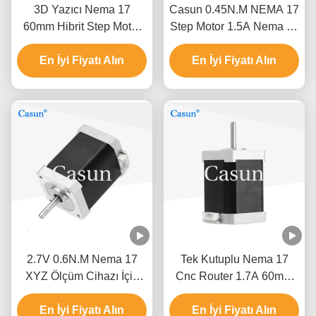
3D Yazıcı Nema 17
Casun 0.45N.M NEMA 17
60mm Hibrit Step Motor
Step Motor 1.5A Nema 17
0.5A 0.78N.M 2 Faz
48mm 2 Faz 1.8 Derece
En İyi Fiyatı Alın
En İyi Fiyatı Alın
2.7V 0.6N.M Nema 17
Tek Kutuplu Nema 17
XYZ Ölçüm Cihazı İçin
Cnc Router 1.7A 60mm
Step Motor
3018 Cnc Step Motor
En İyi Fiyatı Alın
En İyi Fiyatı Alın