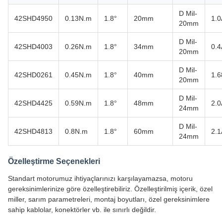
D Mil-
42SHD4950
0.13N.m
1.8°
20mm
1.0
20mm
D Mil-
42SHD4003
0.26N.m
1.8°
34mm
0.4
20mm
D Mil-
42SHD0261
0.45N.m
1.8°
40mm
1.
20mm
D Mil-
42SHD4425
0.59N.m
1.8°
48mm
2.0
24mm
D Mil-
42SHD4813
0.8N.m
1.8°
60mm
2.1
24mm
Özelleştirme Seçenekleri
Standart motorumuz ihtiyaçlarınızı karşılayamazsa, motoru
gereksinimlerinize göre özelleştirebiliriz. Özelleştirilmiş içerik, özel
miller, sarım parametreleri, montaj boyutları, özel gereksinimlere
sahip kablolar, konektörler vb. ile sınırlı değildir.