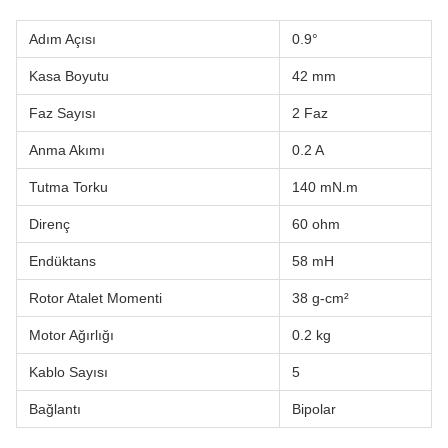
Adım Açısı
0.9°
Kasa Boyutu
42 mm
Faz Sayısı
2 Faz
Anma Akımı
0.2 A
Tutma Torku
140 mN.m
Direnç
60 ohm
Endüktans
58 mH
Rotor Atalet Momenti
38 g-cm²
Motor Ağırlığı
0.2 kg
Kablo Sayısı
5
Bağlantı
Bipolar