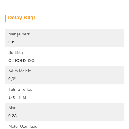
Detay Bilgi
Menşe Yeri:
Çin
Sertifika:
CE,ROHS,ISO
Adım Melek:
0,9°
Tutma Torku:
140mN.m
Akım:
0.2A
Motor Uzunluğu: