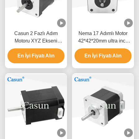
Casun 2 Fazlı Adım
Nema 17 Adımlı Motor
Motoru XYZ Ekseni
42*42*20mm ultra ince
NEMA17 0.52Nm
vücut 1.0A 130mN.m
En İyi Fiyatı Alın
Tıbbi ekipman için
En İyi Fiyatı Alın