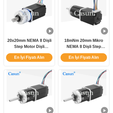
20x20mm NEMA 8 Dişli
18mNm 20mm Mikro
Step Motor Dişli
NEMA 8 Dişli Step
Redüktör Minyatür
Motor DC Minyatür Step
En İyi Fiyatı Alın
En İyi Fiyatı Alın
Yavaşlama
Motor