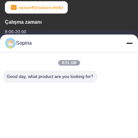
casun4@casun.mobi
Çalışma zamanı
8:00-20:00
Sopina
Adresimiz
Şirket Adresi
8:51 AM
NO.61 Pingxi Endüstri Bölgesi, Huashan Şehri, Huadu Bölgesi,
Guangzhou, 510880,Çin
Good day, what product are you looking for?
Fabrika adresi
NO.61 Pingxi Endüstri Bölgesi, Huashan Şehri, Huadu Bölgesi,
Guangzhou, 510880,Çin
tel
86-13539447986