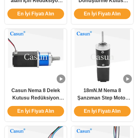
alanı için Redüksiyon
Dönüştürme Kutusu
oranı NEMA 8 vitesli
Stepper Motor 0.2A
En İyi Fiyatı Alın
En İyi Fiyatı Alın
adımlı motor 0.2A
Casun Stepper Motorlar
14mN.m
Casun Nema 8 Delek
18mN.M Nema 8
Kutusu Redüksiyon
Şanzıman Step Motor
oranı 16: 1 Adımlı Motor
0.5A Casun Step Motor
En İyi Fiyatı Alın
En İyi Fiyatı Alın
0.2A Güzellik
ekipmanları için