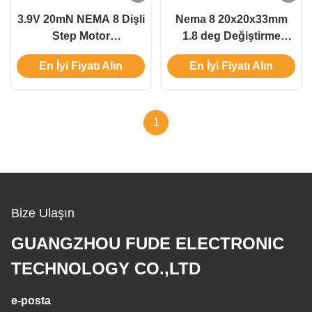
3.9V 20mN NEMA 8 Dişli
Nema 8 20x20x33mm
Step Motor
1.8 deg Değiştirme
20x20X33mm Oran 5.2:1
Kutusu Adım Motoru
En İyi Fiyatı Alın
En İyi Fiyatı Alın
20mN.m Güzellik
Ekipmanı için 4 tel
1
Bize Ulaşın
GUANGZHOU FUDE ELECTRONIC
TECHNOLOGY CO.,LTD
e-posta