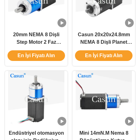
20mm NEMA 8 Dişli
Casun 20x20x24.8mm
Step Motor 2 Faz
NEMA 8 Dişli Planet
0.2Amp Casun Step
Şanzımanlı Step Motor
En İyi Fiyatı Alın
En İyi Fiyatı Alın
Motor'
Endüstriyel otomasyon
Mini 14mN.M Nema 8