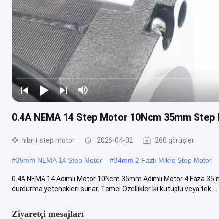
0.4A NEMA 14 Step Motor 10Ncm 35mm Step 
hibrit step motor
2026-04-02
260 görüşler
#
35mm NEMA 14 Step Motor
#
34mm 2 Fazlı Mikro Step Motor
0.4A NEMA 14 Adımlı Motor 10Ncm 35mm Adımlı Motor 4 Faza 35 mm Hi
durdurma yetenekleri sunar. Temel Özellikler İki kutuplu veya tek ...
Ziyaretçi mesajları