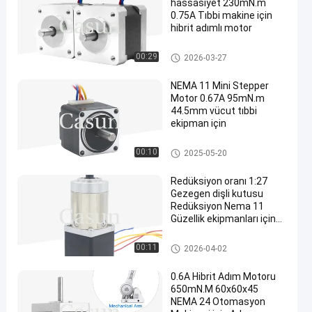
hassasiyet 230mN.m
0.75A Tıbbi makine için
hibrit adımlı motor
NEMA 14 Step Motor
00:29
2026-03-27
NEMA 11 Mini Stepper
Motor 0.67A 95mN.m
44.5mm vücut tıbbi
ekipman için
nema 11 step motor
00:10
2025-05-20
Redüksiyon oranı 1:27
Gezegen dişli kutusu
Redüksiyon Nema 11
Güzellik ekipmanları için
adımlı motor
NEMA 11 Dişli Step Motor
00:11
2026-04-02
0.6A Hibrit Adım Motoru
650mN.M 60x60x45
NEMA 24 Otomasyon