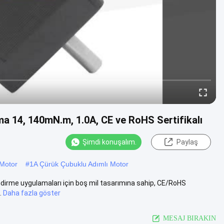
ema 14, 140mN.m, 1.0A, CE ve RoHS Sertifikalı
Şimdi konuşalım.
Paylaş
Motor
#
1A Çürük Çubuklu Adımlı Motor
lendirme uygulamaları için boş mil tasarımına sahip, CE/RoHS
.
Daha fazla göster
MESAJ BIRAKIN