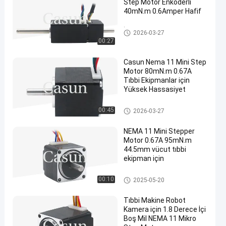
Step Motor Enkoderli
40mN.m 0.6Amper Hafif
İçi Boş Mil Adım Motoru
2026-03-27
00:27
Casun Nema 11 Mini Step
Motor 80mN.m 0.67A
Tıbbi Ekipmanlar için
Yüksek Hassasiyet
nema 11 step motor
00:45
2026-03-27
NEMA 11 Mini Stepper
Motor 0.67A 95mN.m
44.5mm vücut tıbbi
ekipman için
nema 11 step motor
00:10
2025-05-20
Tıbbi Makine Robot
Kamera için 1.8 Derece İçi
Boş Mil NEMA 11 Mikro