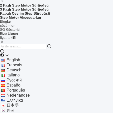
2 Fazlı Step Motor Sürücüsü
3 Fazlı Step Motor Sürücüsü
Kapalı Çevrim Step Sürücüsü
Step Motor Aksesuarları
Bloglar
çözümler
SG Gösterisi
Bize Ulaşın
fiyat teklifi
English
Français
Deutsch
Italiano
Русский
Español
Português
Nederlandse
Ελληνικά
日本語
한국