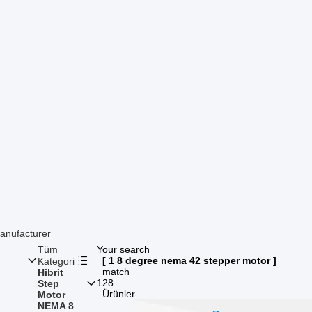
anufacturer
Tüm
Your search
[ 1 8 degree nema 42 stepper motor ]
Kategori
match
Hibrit
128
Step
Ürünler
Motor
NEMA 8