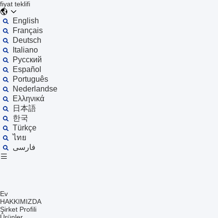
fiyat teklifi
English
Français
Deutsch
Italiano
Русский
Español
Português
Nederlandse
Ελληνικά
日本語
한국
Türkçe
ไทย
فارسی
Ev
HAKKIMIZDA
Şirket Profili
Ürünler