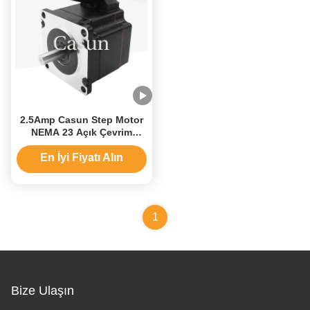
2.5Amp Casun Step Motor
NEMA 23 Açık Çevrim
Motor 1.1Nm Su Geçirmez
En İyi Fiyatı Alın
1
Bize Ulaşın