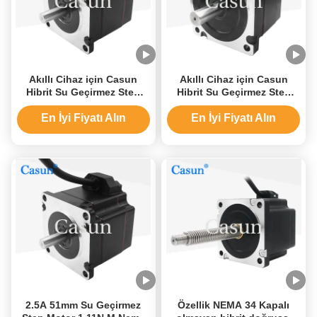
Akıllı Cihaz için Casun
Akıllı Cihaz için Casun
Hibrit Su Geçirmez Step
Hibrit Su Geçirmez Step
Motor NEMA 23 51mm
Motor NEMA 23 51mm
Gövde 1.16N.M
Gövde 1.16N.M
En İyi Fiyatı Alın
En İyi Fiyatı Alın
2.5A 51mm Su Geçirmez
Özellik NEMA 34 Kapalı