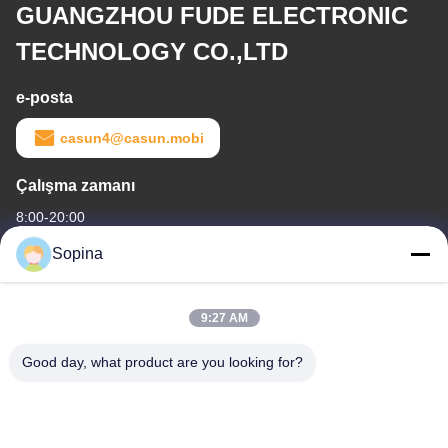
GUANGZHOU FUDE ELECTRONIC
TECHNOLOGY CO.,LTD
e-posta
casun4@casun.mobi
Çalışma zamanı
8:00-20:00
Sopina
Adresimiz
Şirket Adresi
9:27 AM
NO.61 Pingxi Endüstri Bölgesi, Huashan Şehri, Huadu Bölgesi,
Guangzhou, 510880,Çin
Good day, what product are you looking for?
Fabrika adresi
NO.61 Pingxi Endüstri Bölgesi, Huashan Şehri, Huadu Bölgesi,
Guangzhou, 510880,Çin