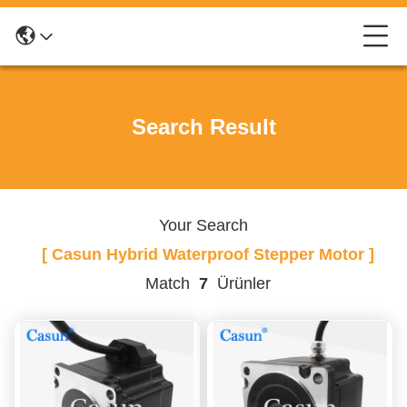
Search Result
Your Search
[ Casun Hybrid Waterproof Stepper Motor ]
Match
7
Ürünler