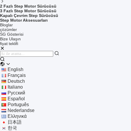
2 Fazlı Step Motor Sürücüsü
3 Fazlı Step Motor Sürücüsü
Kapalı Çevrim Step Sürücüsü
Step Motor Aksesuarları
Bloglar
çözümler
SG Gösterisi
Bize Ulaşın
fiyat teklifi
English
Français
Deutsch
Italiano
Русский
Español
Português
Nederlandse
Ελληνικά
日本語
한국