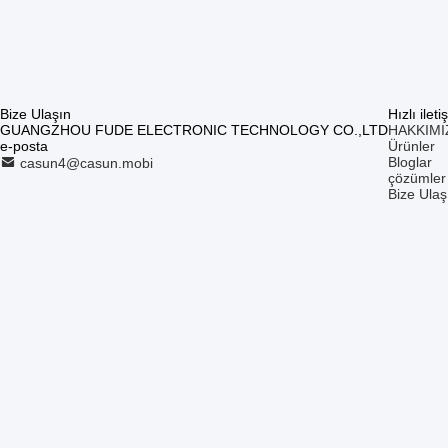
Bize Ulaşın
Hızlı ileti
GUANGZHOU FUDE ELECTRONIC TECHNOLOGY CO.,LTD
HAKKIMI
e-posta
Ürünler
Bloglar
casun4@casun.mobi
çözümler
Bize Ulaş