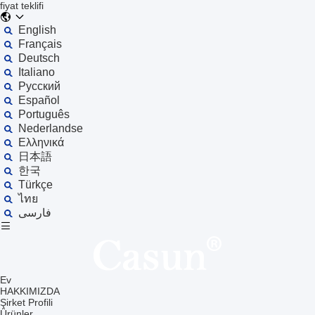
fiyat teklifi
English
Français
Deutsch
Italiano
Русский
Español
Português
Nederlandse
Ελληνικά
日本語
한국
Türkçe
ไทย
فارسی
Ev
HAKKIMIZDA
Şirket Profili
Ürünler