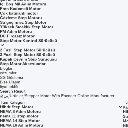
İçi Boş Mil Adım Motoru
Fren Kademeli Motor
Çok katmanlı motor
Gözleme Step Motoru
Su geçirmez Step Motor
Yüksek Sıcaklık Step Motor
PM Adım Motoru
DC Fırçasız Motor
Step Motor Kontrol Sürücüsü
2 Fazlı Step Motor Sürücüsü
3 Fazlı Step Motor Sürücüsü
Kapalı Çevrim Step Sürücüsü
Step Motor Aksesuarları
Bloglar
çözümler
SG Gösterisi
Bize Ulaşın
fiyat teklifi
Search Result
Ürünler
Stepper Motor With Encoder Online Manufacturer
Ev
Tüm Kategori
T
Hibrit Step Motor
Ka
NEMA 8 Adım Motoru
Hi
nema 11 step motor
St
NEMA 14 Step Motor
Mo
NEMA 16 Adım Motoru
NE