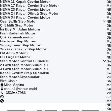
NEMA 11 Kapalı Çevrim Motor
Di
NEMA 17 Kapalı Çevrim Step Motor
Mo
NEMA 23 Kapalı Çevrim Motor
NE
NEMA 24 Kapalı Döngü Step Motor
Di
NEMA 34 Kapalı Çevrim Motor
Mo
Özel Şaftlı Step Motor
NE
Çift Milli Step Motor
Di
İçi Boş Mil Adım Motoru
Mo
Fren Kademeli Motor
NE
Çok katmanlı motor
Di
Gözleme Step Motoru
Mo
Su geçirmez Step Motor
NE
Yüksek Sıcaklık Step Motor
Di
PM Adım Motoru
Mo
DC Fırçasız Motor
NE
Step Motor Kontrol Sürücüsü
Ge
2 Fazlı Step Motor Sürücüsü
St
3 Fazlı Step Motor Sürücüsü
Mo
Kapalı Çevrim Step Sürücüsü
Ku
Step Motor Aksesuarları
Vi
Bize Ulaşın
St
Miss. Sopina
Mo
casun4@casun.mobi
Ku
13539447986
Vi
8 
Mo
NE
Ku